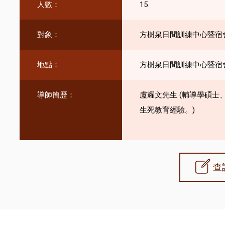
人數：
15
對象：
方樹泉日間訓練中心暨宿
地點：
方樹泉日間訓練中心暨宿
導師簡歷：
盧耀文先生 (輔導學碩
生死教育經驗。)
查