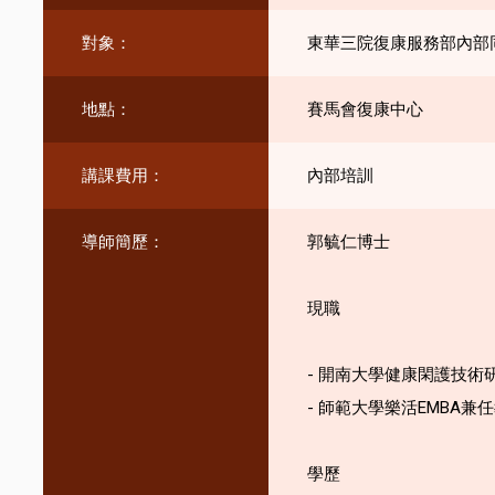
對象：
東華三院復康服務部內部
地點：
賽馬會復康中心
講課費用：
內部培訓
導師簡歷：
郭毓仁博士
現職
- 開南大學健康閑護技術
- 師範大學樂活EMBA兼
學歷